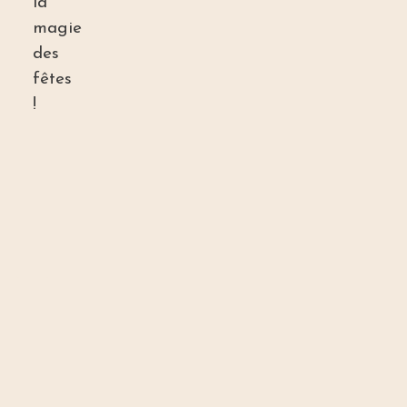
la
magie
des
fêtes
!
«
Bénerville, la plage
»