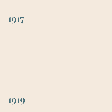
1917
Lors de la Première Guerre Mondiale,
la Marine française prend possession
du Mont Canisy de 1916 à 1918 pour
installer un poste de défense anti sous-
marins.
1919